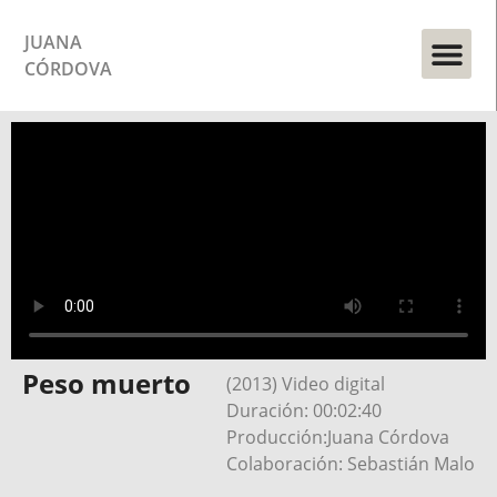
JUANA
CÓRDOVA
Peso muerto
(2013) Video digital
Duración: 00:02:40
Producción:Juana Córdova
Colaboración: Sebastián Malo